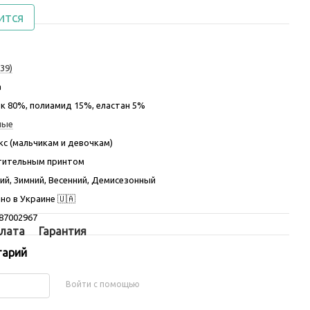
ится
39)
а
к 80%, полиамид 15%, еластан 5%
ные
кс (мальчикам и девочкам)
тительным принтом
ий, Зимний, Весенний, Демисезонный
но в Украине 🇺🇦
87002967
лата
Гарантия
тарий
Войти с помощью