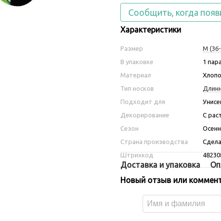
Сообщить, когда появ
Характеристики
Размер
M (36-
В упаковке
1 пар
Материал
Хлопо
Тип носков
Длин
Подходит для
Унисе
Декорирование
С рас
Сезон
Осенн
Страна производства
Сдела
Штрихкод
48230
Доставка и упаковка
Оп
Новый отзыв или коммен