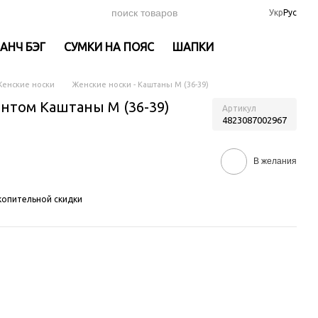
Укр
Рус
АНЧ БЭГ
СУМКИ НА ПОЯС
ШАПКИ
енские носки
Женские носки - Каштаны M (36-39)
интом Каштаны M (36-39)
Артикул
4823087002967
В желания
опительной скидки