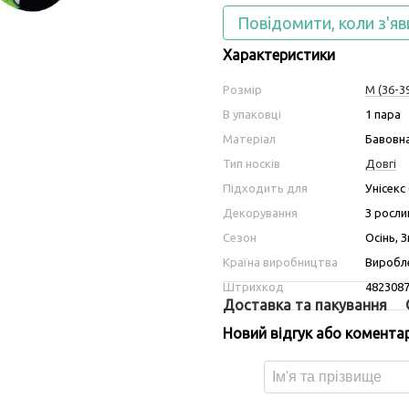
Повідомити, коли з'яв
Характеристики
Розмір
M (36-3
В упаковці
1 пара
Матеріал
Бавовна
Тип носків
Довгі
Підходить для
Унісекс
Декорування
З росл
Сезон
Осінь, 
Країна виробництва
Виробле
Штрихкод
482308
Доставка та пакування
Новий відгук або комента