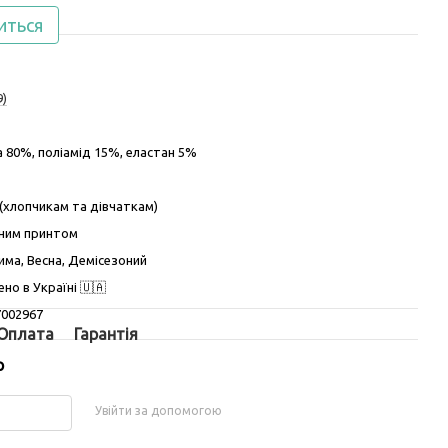
иться
9)
 80%, поліамід 15%, еластан 5%
 (хлопчикам та дівчаткам)
иним принтом
Зима, Весна, Демісезоний
но в Україні 🇺🇦
7002967
Оплата
Гарантія
р
Увійти за допомогою