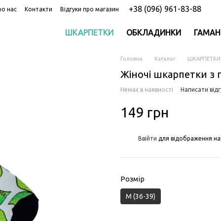
+38 (096) 961-83-88
ро нас
Контакти
Відгуки про магазин
ШКАРПЕТКИ
ОБКЛАДИНКИ
ГАМАН
Головна
Каталог
ШКАРПЕТКИ
Жіночі шкарпетки з 
Немає в наявності
Написати відг
149 грн
%
Ввійти
для відображення на
Розмір
M (36-39)