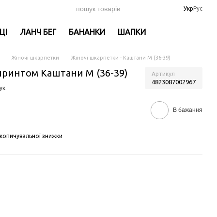
Укр
Рус
ЦІ
ЛАНЧ БЕГ
БАНАНКИ
ШАПКИ
Жіночі шкарпетки
Жіночі шкарпетки - Каштани M (36-39)
принтом Каштани M (36-39)
Артикул
4823087002967
ук
В бажання
копичувальної знижки