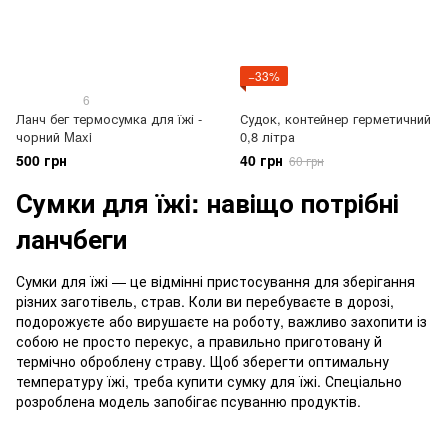
−33%
6
Ланч бег термосумка для їжі -
Судок, контейнер герметичний
чорний Maxi
0,8 літра
500 грн
40 грн
60 грн
Сумки для їжі: навіщо потрібні
ланчбеги
Сумки для їжі — це відмінні пристосування для зберігання
різних заготівель, страв. Коли ви перебуваєте в дорозі,
подорожуєте або вирушаєте на роботу, важливо захопити із
собою не просто перекус, а правильно приготовану й
термічно оброблену страву. Щоб зберегти оптимальну
температуру їжі, треба купити сумку для їжі. Спеціально
розроблена модель запобігає псуванню продуктів.