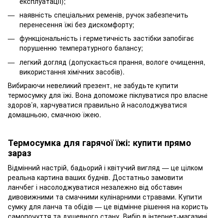
експлуатації);
наявність спеціальних ременів, ручок забезпечить
перенесення їжі без дискомфорту;
функціональність і герметичність застібки запобігає
порушенню температурного балансу;
легкий догляд (допускається прання, вологе очищення,
використання хімічних засобів).
Вибираючи невеликий презент, не забудьте купити
термосумку для їжі. Вона допоможе піклуватися про власне
здоров’я, харчуватися правильно й насолоджуватися
домашньою, смачною їжею.
Термосумка для гарячої їжі: купити прямо
зараз
Відмінний настрій, бадьорий і квітучий вигляд — це цілком
реальна картина ваших буднів. Достатньо замовити
ланчбег і насолоджуватися незалежно від обставин
дивовижними та смачними кулінарними стравами. Купити
сумку для ланча та обідів — це відмінне рішення на користь
самопочуття та душевного стану. Вибір в інтернет-магазині