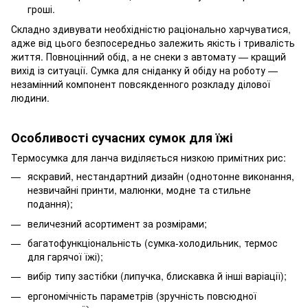
гроші.
Складно здивувати необхідністю раціонально харчуватися,
адже від цього безпосередньо залежить якість і тривалість
життя. Повноцінний обід, а не снеки з автомату — кращий
вихід із ситуації. Сумка для сніданку й обіду на роботу —
незамінний компонент повсякденного розкладу ділової
людини.
Особливості сучасних сумок для їжі
Термосумка для ланча виділяється низкою примітних рис:
яскравий, нестандартний дизайн (однотонне виконання,
незвичайні принти, малюнки, модне та стильне
подання);
величезний асортимент за розмірами;
багатофункціональність (сумка-холодильник, термос
для гарячої їжі);
вибір типу застібки (липучка, блискавка й інші варіації);
ергономічність параметрів (зручність повсюдної