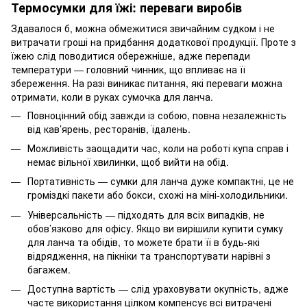
Термосумки для їжі: переваги виробів
Здавалося б, можна обмежитися звичайним судком і не
витрачати гроші на придбання додаткової продукції. Проте з
їжею слід поводитися обережніше, адже перепади
температури — головний чинник, що впливає на її
збереження. На разі виникає питання, які переваги можна
отримати, коли в руках сумочка для ланча.
Повноцінний обід завжди із собою, повна незалежність
від кав’ярень, ресторанів, їдалень.
Можливість заощадити час, коли на роботі купа справ і
немає вільної хвилинки, щоб вийти на обід.
Портативність — сумки для ланча дуже компактні, це не
громіздкі пакети або бокси, схожі на міні-холодильники.
Універсальність — підходять для всіх випадків, не
обов’язково для офісу. Якщо ви вирішили купити сумку
для ланча та обідів, то можете брати її в будь-які
відрядження, на пікніки та транспортувати нарівні з
багажем.
Доступна вартість — слід ураховувати окупність, адже
часте використання цілком компенсує всі витрачені