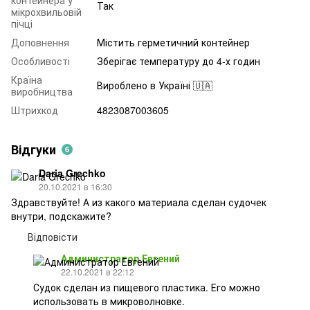
Так
мікрохвильовій
пічці
Доповнення
Містить герметичний контейнер
Особливості
Зберігає температуру до 4-х годин
Країна
Вироблено в Україні 🇺🇦
виробництва
Штрихкод
4823087003605
Відгуки
6
Daria Grechko
20.10.2021 в 16:30
Здравствуйте! А из какого материала сделан судочек
внутри, подскажите?
Відповісти
Администратор Евгений
22.10.2021 в 22:12
Судок сделан из пищевого пластика. Его можно
использовать в микроволновке.