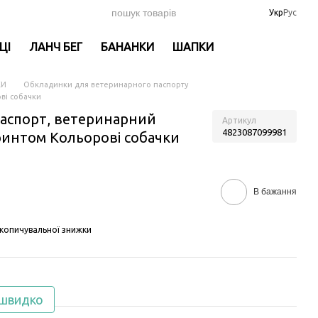
Укр
Рус
ЦІ
ЛАНЧ БЕГ
БАНАНКИ
ШАПКИ
КИ
Обкладинки для ветеринарного паспорту
ві собачки
паспорт, ветеринарний
Артикул
4823087099981
ринтом Кольорові собачки
В бажання
копичувальної знижки
 швидко