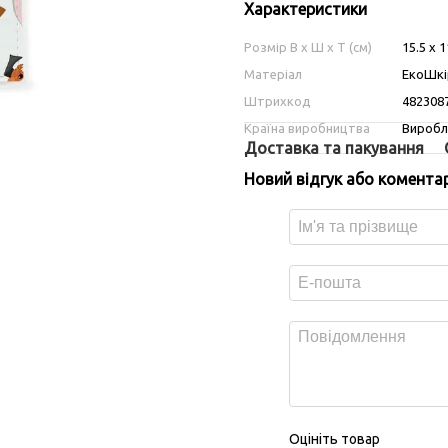
Характеристики
Розмір В х Ш х Т (см)
15.5 х 1
Матеріал
ЕкоШкі
Штрихкод
482308
Країна виробництва
Виробле
Доставка та пакування
Новий відгук або комента
Оцініть товар