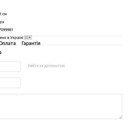
1 см
ра
7099981
но в Україні 🇺🇦
Оплата
Гарантія
р
Увійти за допомогою