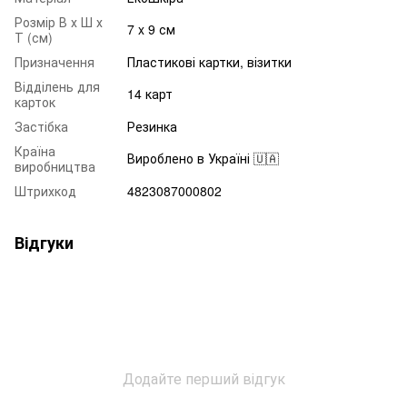
Розмір В х Ш х
7 x 9 см
Т (см)
Призначення
Пластикові картки, візитки
Відділень для
14 карт
карток
Застібка
Резинка
Країна
Вироблено в Україні 🇺🇦
виробництва
Штрихкод
4823087000802
Відгуки
Додайте перший відгук