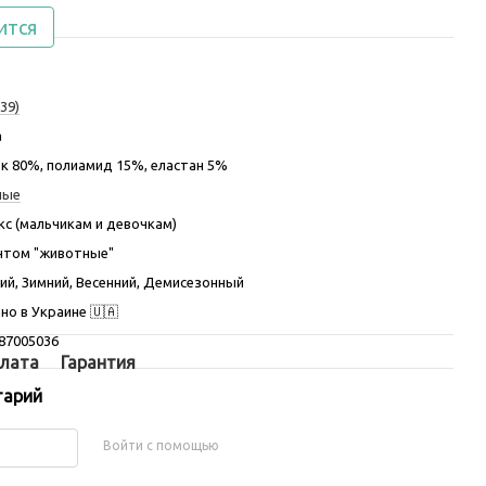
ится
39)
а
к 80%, полиамид 15%, еластан 5%
ные
кс (мальчикам и девочкам)
нтом "животные"
ий, Зимний, Весенний, Демисезонный
но в Украине 🇺🇦
87005036
лата
Гарантия
тарий
Войти с помощью