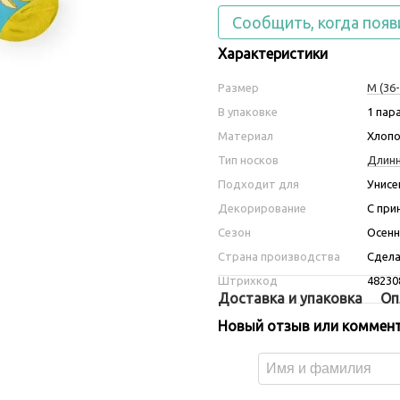
Сообщить, когда появ
Характеристики
Размер
M (36-
В упаковке
1 пар
Материал
Хлопо
Тип носков
Длин
Подходит для
Унисе
Декорирование
С при
Сезон
Осенн
Страна производства
Сдела
Штрихкод
48230
Доставка и упаковка
Оп
Новый отзыв или коммен