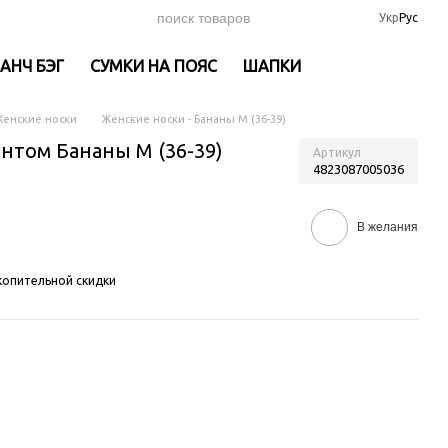
Укр
Рус
АНЧ БЭГ
СУМКИ НА ПОЯС
ШАПКИ
енские носки
Женские носки - Бананы M (36-39)
нтом Бананы M (36-39)
Артикул
4823087005036
В желания
опительной скидки