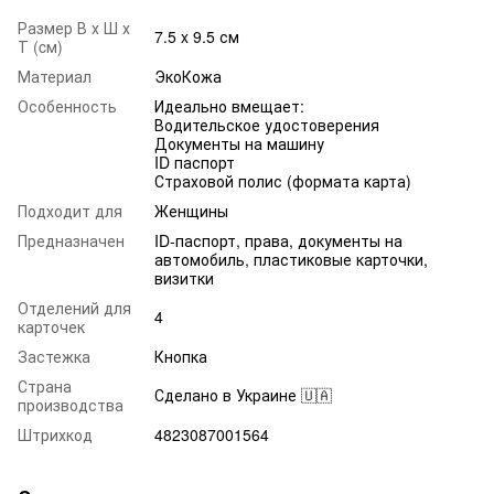
Размер В х Ш х
7.5 x 9.5 см
Т (cм)
Материал
ЭкоКожа
Особенность
Идеально вмещает:
Водительское удостоверения
Документы на машину
ID паспорт
Страховой полис (формата карта)
Подходит для
Женщины
Предназначен
ID-паспорт, права, документы на
автомобиль, пластиковые карточки,
визитки
Отделений для
4
карточек
Застежка
Кнопка
Страна
Сделано в Украине 🇺🇦
производства
Штрихкод
4823087001564