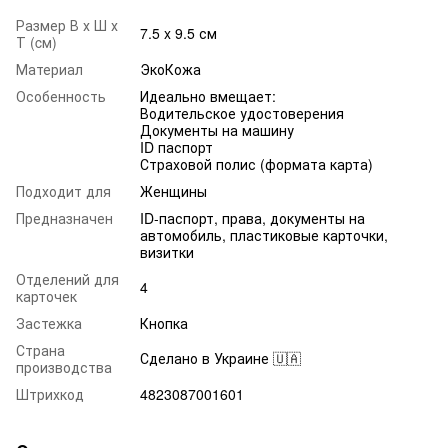
Размер В х Ш х
7.5 x 9.5 см
Т (cм)
Материал
ЭкоКожа
Особенность
Идеально вмещает:
Водительское удостоверения
Документы на машину
ID паспорт
Страховой полис (формата карта)
Подходит для
Женщины
Предназначен
ID-паспорт, права, документы на
автомобиль, пластиковые карточки,
визитки
Отделений для
4
карточек
Застежка
Кнопка
Страна
Сделано в Украине 🇺🇦
производства
Штрихкод
4823087001601