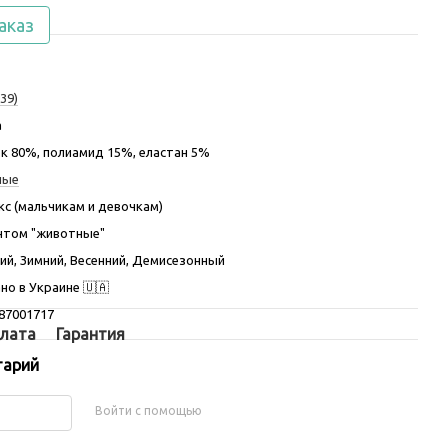
аказ
39)
а
к 80%, полиамид 15%, еластан 5%
ные
кс (мальчикам и девочкам)
нтом "животные"
ий, Зимний, Весенний, Демисезонный
но в Украине 🇺🇦
87001717
лата
Гарантия
тарий
Войти с помощью