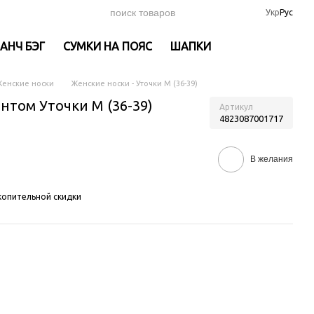
Укр
Рус
АНЧ БЭГ
СУМКИ НА ПОЯС
ШАПКИ
енские носки
Женские носки - Уточки M (36-39)
нтом Уточки M (36-39)
Артикул
4823087001717
В желания
опительной скидки