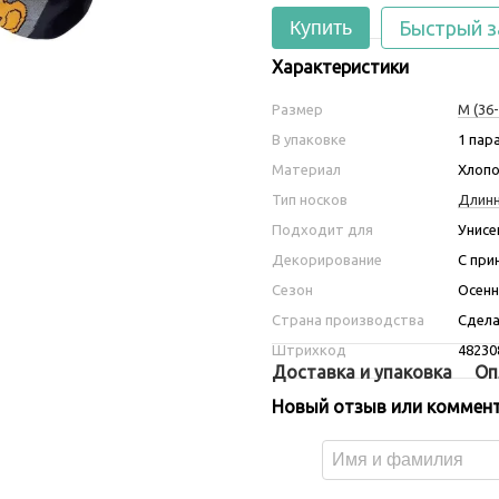
Купить
Быстрый з
Характеристики
Размер
M (36-
В упаковке
1 пар
Материал
Хлопо
Тип носков
Длин
Подходит для
Унисе
Декорирование
С при
Сезон
Осенн
Страна производства
Сдела
Штрихкод
48230
Доставка и упаковка
Оп
Новый отзыв или коммен