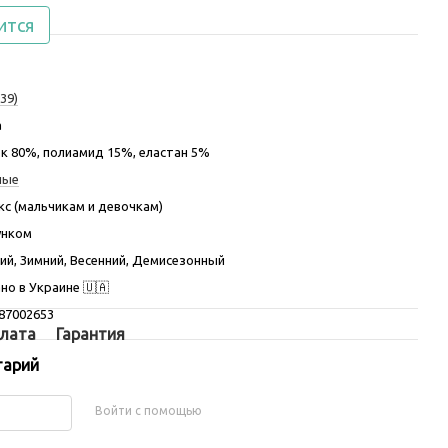
ится
39)
а
к 80%, полиамид 15%, еластан 5%
ные
кс (мальчикам и девочкам)
унком
ий, Зимний, Весенний, Демисезонный
но в Украине 🇺🇦
87002653
лата
Гарантия
тарий
Войти с помощью