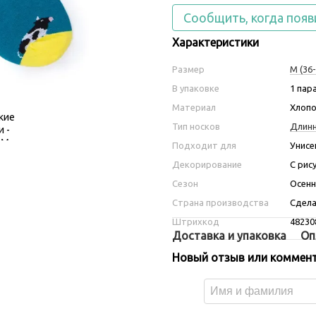
Сообщить, когда появ
Характеристики
Размер
M (36-
В упаковке
1 пар
Материал
Хлопо
Тип носков
Длин
Подходит для
Унисе
Декорирование
С рис
Сезон
Осенн
Страна производства
Сдела
Штрихкод
48230
Доставка и упаковка
Оп
Новый отзыв или коммен