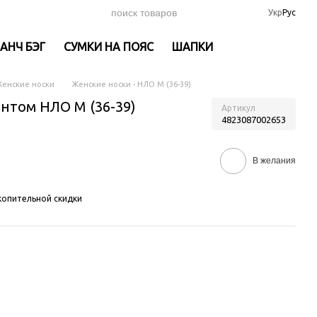
Укр
Рус
АНЧ БЭГ
СУМКИ НА ПОЯС
ШАПКИ
енские носки
Женские носки - НЛО M (36-39)
нтом НЛО M (36-39)
Артикул
4823087002653
В желания
опительной скидки