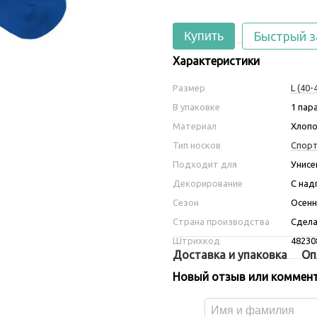
Купить
Быстрый з
Характеристики
Размер
L (40-
В упаковке
1 пар
Материал
Хлопо
Тип носков
Спор
Подходит для
Унисе
Декорирование
С над
Сезон
Осенн
Страна производства
Сдела
Штрихкод
48230
Доставка и упаковка
Оп
Новый отзыв или коммен