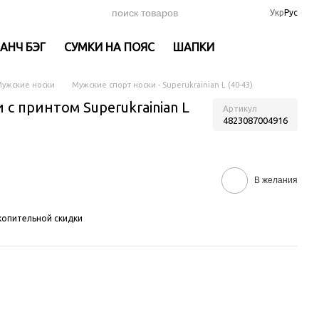
Укр
Рус
АНЧ БЭГ
СУМКИ НА ПОЯС
ШАПКИ
ужские носки
Мужские спорт носки - Superukrainian L (40-43)
 с принтом Superukrainian L
Артикул
4823087004916
В желания
опительной скидки