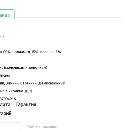
аказ
43)
а
к 80%, полиамид 15%, еластан 5%
т
кс (мальчикам и девочкам)
писью
ий, Зимний, Весенний, Демисезонный
но в Украине 🇺🇦
87004916
лата
Гарантия
тарий
Войти с помощью