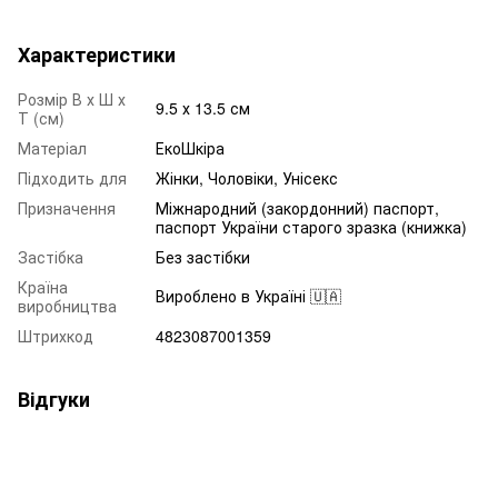
Характеристики
Розмір В х Ш х
9.5 х 13.5 см
Т (см)
Матеріал
ЕкоШкіра
Підходить для
Жінки, Чоловіки, Унісекс
Призначення
Міжнародний (закордонний) паспорт,
паспорт України старого зразка (книжка)
Застібка
Без застібки
Країна
Вироблено в Україні 🇺🇦
виробництва
Штрихкод
4823087001359
Відгуки