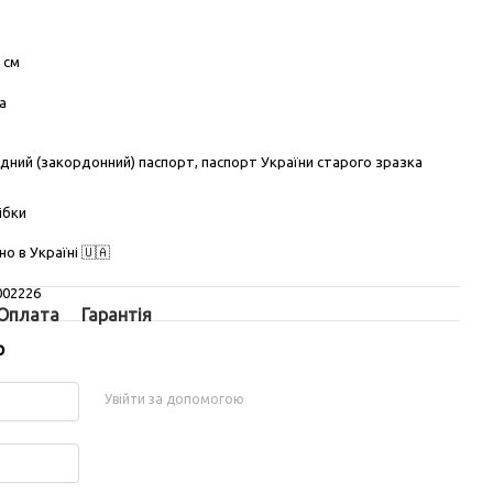
5 см
а
ний (закордонний) паспорт, паспорт України старого зразка
ібки
о в Україні 🇺🇦
002226
Оплата
Гарантія
р
Увійти за допомогою