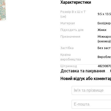
Характеристики
Розмір В х Ш х Т
9.5 х 13.
(см)
Матеріал
ЕкоШкір
Підходить для
Жінки
Призначення
Міжнарод
(книжка)
Застібка
Без заст
Країна
Вироблен
виробництва
Штрихкод
4823087
Доставка та пакування
Новий відгук або комента