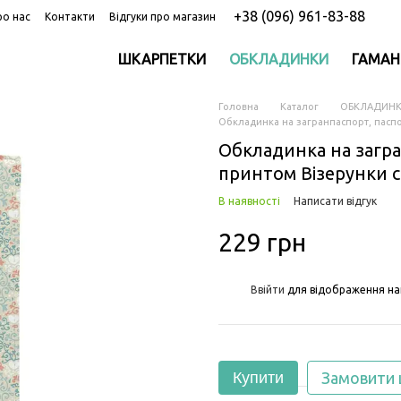
+38 (096) 961-83-88
ро нас
Контакти
Відгуки про магазин
ШКАРПЕТКИ
ОБКЛАДИНКИ
ГАМАН
Головна
Каталог
ОБКЛАДИН
Обкладинка на загранпаспорт, паспор
Обкладинка на загра
принтом Візерунки с
В наявності
Написати відгук
229 грн
%
Ввійти
для відображення на
Купити
Замовити