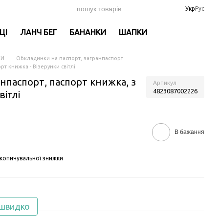
Укр
Рус
ЦІ
ЛАНЧ БЕГ
БАНАНКИ
ШАПКИ
КИ
Обкладинки на паспорт, загранпаспорт
т книжка - Візерунки світлі
нпаспорт, паспорт книжка, з
Артикул
4823087002226
вітлі
В бажання
копичувальної знижки
 швидко