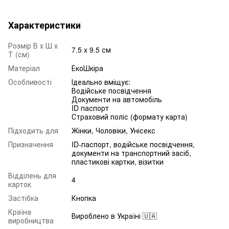
Характеристики
Розмір В х Ш х
7.5 x 9.5 см
Т (см)
Матеріал
ЕкоШкіра
Особливості
Ідеально вміщує:
Водійське посвідчення
Документи на автомобіль
ID паспорт
Страховий поліс (формату карта)
Підходить для
Жінки, Чоловіки, Унісекс
Призначення
ID-паспорт, водійське посвідчення,
документи на транспортний засіб,
пластикові картки, візитки
Відділень для
4
карток
Застібка
Кнопка
Країна
Вироблено в Україні 🇺🇦
виробництва