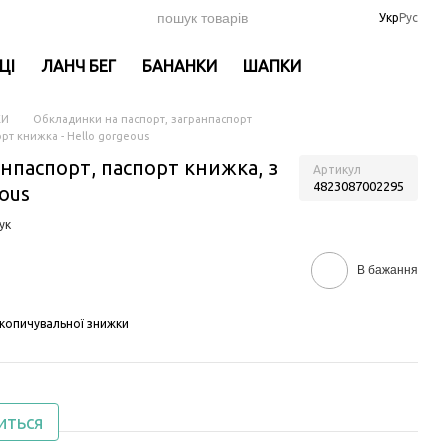
Укр
Рус
ЦІ
ЛАНЧ БЕГ
БАНАНКИ
ШАПКИ
КИ
Обкладинки на паспорт, загранпаспорт
рт книжка - Hello gorgeous
нпаспорт, паспорт книжка, з
Артикул
4823087002295
ous
ук
В бажання
копичувальної знижки
иться