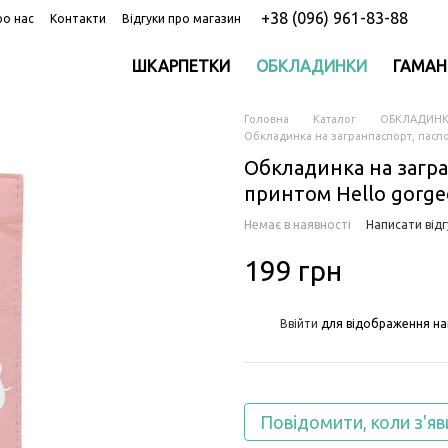
+38 (096) 961-83-88
ро нас
Контакти
Відгуки про магазин
ШКАРПЕТКИ
ОБКЛАДИНКИ
ГАМАН
Головна
Каталог
ОБКЛАДИН
Обкладинка на загранпаспорт, паспо
Обкладинка на загра
принтом Hello gorge
Немає в наявності
Написати відг
199 грн
%
Ввійти
для відображення на
Повідомити, коли з'яв