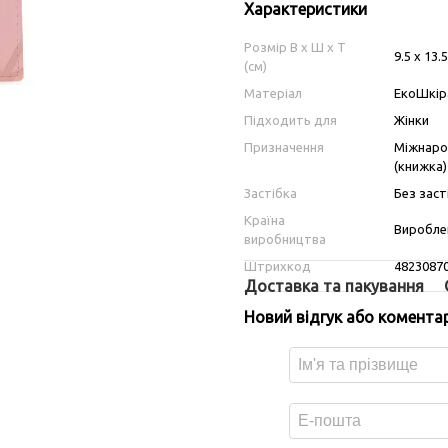
Характеристики
Розмір В х Ш х Т
9.5 х 13.
(см)
Матеріал
ЕкоШкір
Підходить для
Жінки
Призначення
Міжнарод
(книжка)
Застібка
Без заст
Країна
Вироблен
виробництва
Штрихкод
4823087
Доставка та пакування
Новий відгук або комента