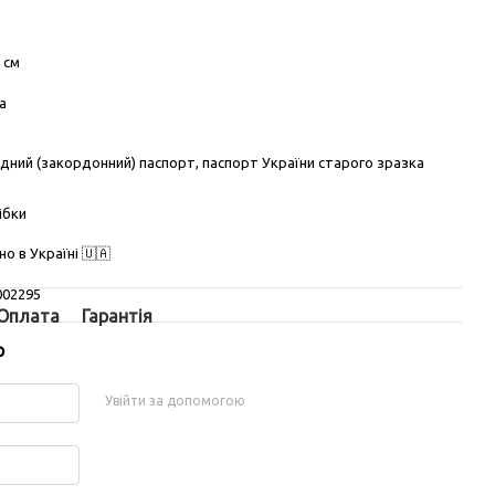
5 см
а
ний (закордонний) паспорт, паспорт України старого зразка
ібки
о в Україні 🇺🇦
002295
Оплата
Гарантія
р
Увійти за допомогою