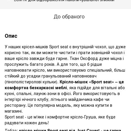
До обраного
Опис
У наших крісел-мішків Sport seat є внутрішній чохол, що дуже
корисно так, як ви можете чистити і прати зовнішній чохол і
ваше крісло завжди буде гарне. Ткан Оксфорд дуже міцна і
прослужить багато років. А для того, що б рідше
наповнювати крісло, ми використовуємо спеціальний, більш
стійкий до усадки гранульований наповнювач
(пінополістиролові кульки).
Крісло-мішок «Sport seat» – це
комфортна безкаркасні меблі
, яка підійде для вітальні або
кухні, спальні, лаунж-зони в офісі. Його використовують в
інтер'єрі нічного клубу, літнього майданчика кафе чи
ресторану. Це популярна модель, яку можна купити в
магазині.
Sport seat - це м'яке і комфортне крісло-Груша, яке буде
радувати кожен день!
Тобто:
крісло мішки Sport seat від Just Cover! - це гарна