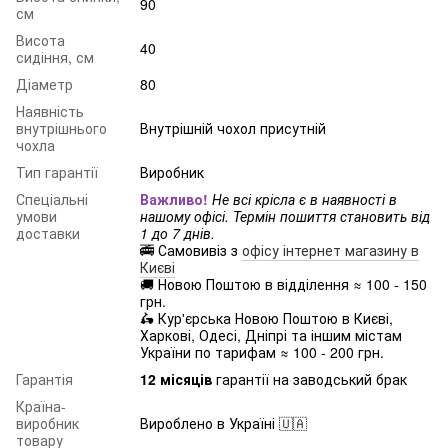
90
см
Висота
40
сидіння, см
Діаметр
80
Наявність
внутрішнього
Внутрішній чохол присутній
чохла
Тип гарантії
Виробник
Спеціальні
Важливо!
Не всі крісла є в наявності в
умови
нашому офісі. Термін пошиття становить від
доставки
1 до 7 днів.
🚎 Самовивіз з
офісу інтернет магазину в
Києві
🚚 Новою Поштою в відділення ≈ 100 - 150
грн.
🛵 Кур'єрська Новою Поштою в Києві,
Харкові, Одесі, Дніпрі та іншим містам
України по тарифам ≈ 100 - 200 грн.
Гарантія
12 місяців
гарантії на заводський брак
Країна-
виробник
Вироблено в Україні 🇺🇦
товару