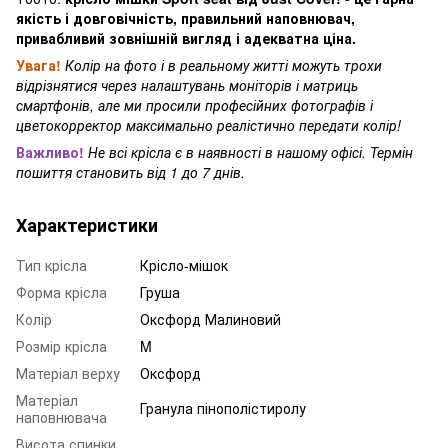
якість і довговічність, правильний наповнювач,
привабливий зовнішній вигляд і адекватна ціна.
Увага!
Колір на фото і в реальному житті можуть трохи
відрізнятися через налаштувань моніторів і матриць
смартфонів, але ми просили професійних фотографів і
цветокорректор максимально реалістично передати колір!
Важливо!
Не всі крісла є в наявності в нашому офісі. Термін
пошиття становить від 1 до 7 днів.
Характеристики
Тип крісла
Крісло-мішок
Форма крісла
Груша
Колір
Оксфорд Малиновий
Розмір крісла
M
Матеріал верху
Оксфорд
Матеріал
Гранула пінополістиролу
наповнювача
Висота спинки,