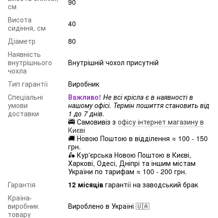
90
см
Висота
40
сидіння, см
Діаметр
80
Наявність
внутрішнього
Внутрішній чохол присутній
чохла
Тип гарантії
Виробник
Спеціальні
Важливо!
Не всі крісла є в наявності в
умови
нашому офісі. Термін пошиття становить від
доставки
1 до 7 днів.
🚎 Самовивіз з
офісу інтернет магазину в
Києві
🚚 Новою Поштою в відділення ≈ 100 - 150
грн.
🛵 Кур'єрська Новою Поштою в Києві,
Харкові, Одесі, Дніпрі та іншим містам
України по тарифам ≈ 100 - 200 грн.
Гарантія
12 місяців
гарантії на заводський брак
Країна-
виробник
Вироблено в Україні 🇺🇦
товару