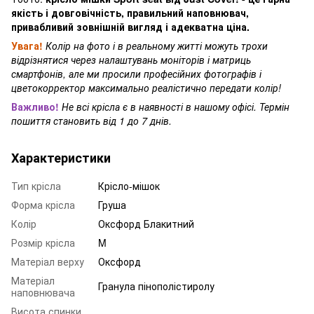
якість і довговічність, правильний наповнювач,
привабливий зовнішній вигляд і адекватна ціна.
Увага!
Колір на фото і в реальному житті можуть трохи
відрізнятися через налаштувань моніторів і матриць
смартфонів, але ми просили професійних фотографів і
цветокорректор максимально реалістично передати колір!
Важливо!
Не всі крісла є в наявності в нашому офісі. Термін
пошиття становить від 1 до 7 днів.
Характеристики
Тип крісла
Крісло-мішок
Форма крісла
Груша
Колір
Оксфорд Блакитний
Розмір крісла
M
Матеріал верху
Оксфорд
Матеріал
Гранула пінополістиролу
наповнювача
Висота спинки,