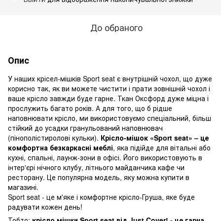
До обраного
Опис
У наших крісел-мішків Sport seat є внутрішній чохол, що дуже
корисно так, як ви можете чистити і прати зовнішній чохол і
ваше крісло завжди буде гарне. Ткан Оксфорд дуже міцна і
прослужить багато років. А для того, що б рідше
наповнювати крісло, ми використовуємо спеціальний, більш
стійкий до усадки гранульований наповнювач
(пінополістиролові кульки).
Крісло-мішок «Sport seat» – це
комфортна безкаркасні меблі
, яка підійде для вітальні або
кухні, спальні, лаунж-зони в офісі. Його використовують в
інтер'єрі нічного клубу, літнього майданчика кафе чи
ресторану. Це популярна модель, яку можна купити в
магазині.
Sport seat - це м'яке і комфортне крісло-Груша, яке буде
радувати кожен день!
Тобто:
крісло мішки Sport seat від Just Cover! - це гарна