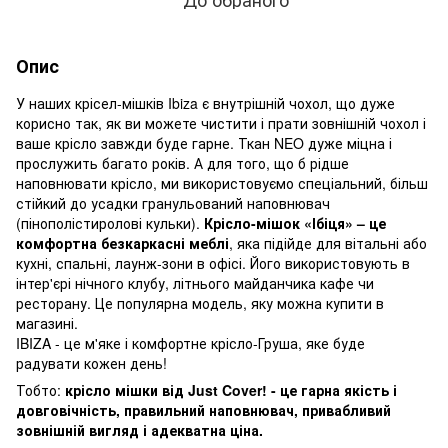
Опис
У наших крісел-мішків Ibiza є внутрішній чохол, що дуже
корисно так, як ви можете чистити і прати зовнішній чохол і
ваше крісло завжди буде гарне. Ткан NEO дуже міцна і
прослужить багато років. А для того, що б рідше
наповнювати крісло, ми використовуємо спеціальний, більш
стійкий до усадки гранульований наповнювач
(пінополістиролові кульки).
Крісло-мішок «Ібіця» – це
комфортна безкаркасні меблі
, яка підійде для вітальні або
кухні, спальні, лаунж-зони в офісі. Його використовують в
інтер'єрі нічного клубу, літнього майданчика кафе чи
ресторану. Це популярна модель, яку можна купити в
магазині.
IBIZA - це м'яке і комфортне крісло-Груша, яке буде
радувати кожен день!
Тобто:
крісло мішки від Just Cover! - це гарна якість і
довговічність, правильний наповнювач, привабливий
зовнішній вигляд і адекватна ціна.