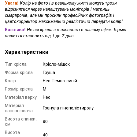
Увага!
Колір на фото і в реальному житті можуть трохи
відрізнятися через налаштувань моніторів і матриць
смартфонів, але ми просили професійних фотографів і
цветокорректор максимально реалістично передати колір!
Важливо!
Не всі крісла є в наявності в нашому офісі. Термін
пошиття становить від 1 до 7 днів.
Характеристики
Тип крісла
Крісло-мішок
Форма крісла
Груша
Колір
Нео Темно-синій
Розмір крісла
M
Матеріал верху
Нео
Матеріал
Гранула пінополістиролу
наповнювача
Висота спинки,
90
см
Висота
40