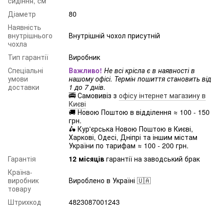
сидіння, см
Діаметр
80
Наявність
внутрішнього
Внутрішній чохол присутній
чохла
Тип гарантії
Виробник
Спеціальні
Важливо!
Не всі крісла є в наявності в
умови
нашому офісі. Термін пошиття становить від
доставки
1 до 7 днів.
🚎 Самовивіз з
офісу інтернет магазину в
Києві
🚚 Новою Поштою в відділення ≈ 100 - 150
грн.
🛵 Кур'єрська Новою Поштою в Києві,
Харкові, Одесі, Дніпрі та іншим містам
України по тарифам ≈ 100 - 200 грн.
Гарантія
12 місяців
гарантії на заводський брак
Країна-
виробник
Вироблено в Україні 🇺🇦
товару
Штрихкод
4823087001243