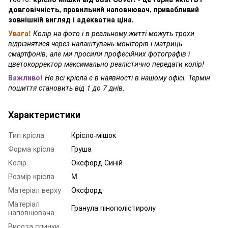
довговічність, правильний наповнювач, привабливий
зовнішній вигляд і адекватна ціна.
Увага!
Колір на фото і в реальному житті можуть трохи
відрізнятися через налаштувань моніторів і матриць
смартфонів, але ми просили професійних фотографів і
цветокорректор максимально реалістично передати колір!
Важливо!
Не всі крісла є в наявності в нашому офісі. Термін
пошиття становить від 1 до 7 днів.
Характеристики
Тип крісла
Крісло-мішок
Форма крісла
Груша
Колір
Оксфорд Синій
Розмір крісла
M
Матеріал верху
Оксфорд
Матеріал
Гранула пінополістиролу
наповнювача
Висота спинки,