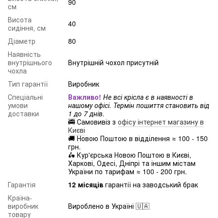
90
см
Висота
40
сидіння, см
Діаметр
80
Наявність
внутрішнього
Внутрішній чохол присутній
чохла
Тип гарантії
Виробник
Спеціальні
Важливо!
Не всі крісла є в наявності в
умови
нашому офісі. Термін пошиття становить від
доставки
1 до 7 днів.
🚎 Самовивіз з
офісу інтернет магазину в
Києві
🚚 Новою Поштою в відділення ≈ 100 - 150
грн.
🛵 Кур'єрська Новою Поштою в Києві,
Харкові, Одесі, Дніпрі та іншим містам
України по тарифам ≈ 100 - 200 грн.
Гарантія
12 місяців
гарантії на заводський брак
Країна-
виробник
Вироблено в Україні 🇺🇦
товару