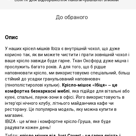
До обраного
Опис
У наших крісел-мішків Ibiza є внутрішній чохол, що дуже
корисно так, як ви можете чистити і прати зовнішній чохол і
ваше крісло завжди буде гарне. Ткан Оксфорд дуже міцна і
прослужить багато років. А для того, що б рідше
наповнювати крісло, ми використовуємо спеціальний, більш
стійкий до усадки гранульований наповнювач
(пінополістиролові кульки).
Крісло-мішок «Ібіця» – це
комфортна безкаркасні меблі
, яка підійде для вітальні або
кухні, спальні, лаунж-зони в офісі. Його використовують в
інтер'єрі нічного клубу, літнього майданчика кафе чи
ресторану. Це популярна модель, яку можна купити в
магазині.
IBIZA - це м'яке і комфортне крісло-Груша, яке буде
радувати кожен день!
Тобто:
крісло мішки від Just Cover! - це гарна якість і