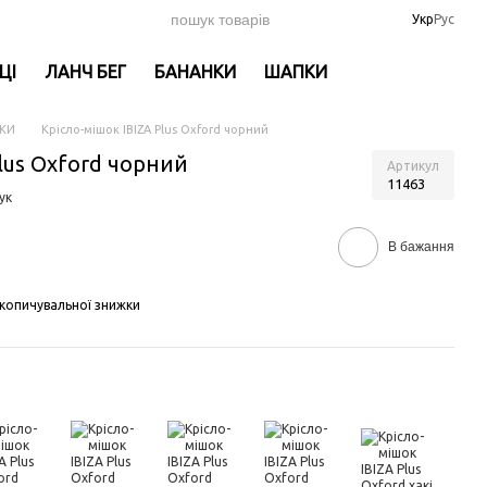
Укр
Рус
ЦІ
ЛАНЧ БЕГ
БАНАНКИ
ШАПКИ
ШКИ
Крісло-мішок IBIZA Plus Oxford чорний
lus Oxford чорний
Артикул
11463
ук
В бажання
копичувальної знижки