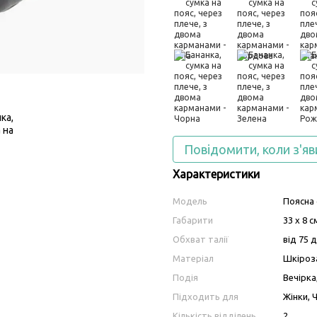
Повідомити, коли з'яв
Характеристики
Модель
Поясна 
Габарити
33 х 8 с
Обхват талії
від 75 
Матеріал
Шкіроз
Подія
Вечірка
Підходить для
Жінки, 
Кількість відділень
2