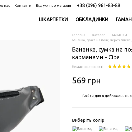
+38 (096) 961-83-88
ро нас
Контакти
Відгуки про магазин
ШКАРПЕТКИ
ОБКЛАДИНКИ
ГАМАН
Головна
Каталог
БАНАНКИ
Бананка, сумка на пояс, через плече,
Бананка, сумка на по
карманами - Сіра
Немає в наявності
569 грн
%
Ввійти
для відображення на
Виберіть колір