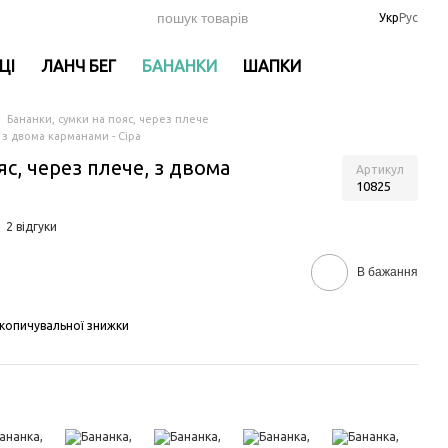
Укр
Рус
ЦІ
ЛАНЧ БЕГ
БАНАНКИ
ШАПКИ
Бананки, сумки на пояс, через плече
 з двома карманами - Сіра
яс, через плече, з двома
Артикул
10825
2 відгуки
В бажання
копичувальної знижки