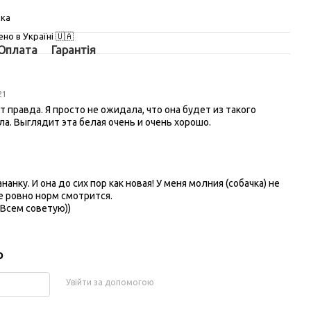
вка
но в Україні 🇺🇦
Оплата
Гарантія
:21
т правда. Я просто не ожидала, что она будет из такого
а. Выглядит эта белая очень и очень хорошо.
нанку. И она до сих пор как новая! У меня молния (собачка) не
се ровно норм смотрится.
 Всем советую))
р
Увійти за допомогою