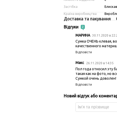
Застібка
Блиска
Країна виробництва
Виробле
Доставка та пакування
Відгуки
2
МАРИНА
30.11.2020 в 22
Сумка ОЧЕНЬ клевая, во
качественного материал
Відповісти
Макс
26.11.2020 в 14:35
Пол года относил эту ба
такая как на фото, но в
Сумкой очень доволен!
Відповісти
Новий відгук або комента