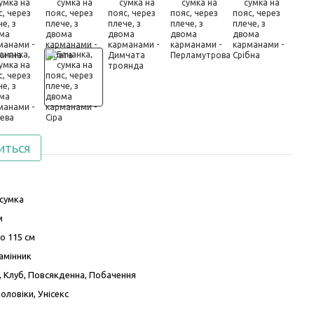
иться
сумка
м
до 115 см
амінник
, Клуб, Повсякденна, Побачення
Чоловіки, Унісекс