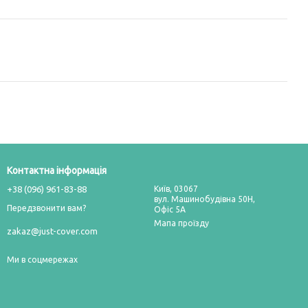
Контактна інформація
+38 (096) 961-83-88
Київ, 03067
вул. Машинобудівна 50Н,
Передзвонити вам?
Офіс 5А
Мапа проїзду
zakaz@just-cover.com
Ми в соцмережах