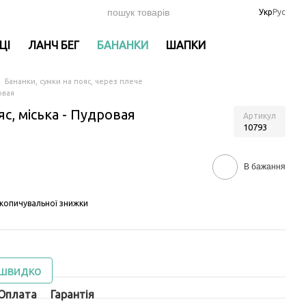
Укр
Рус
ЦІ
ЛАНЧ БЕГ
БАНАНКИ
ШАПКИ
Бананки, сумки на пояс, через плече
овая
яс, міська - Пудровая
Артикул
10793
В бажання
копичувальної знижки
 швидко
Оплата
Гарантія