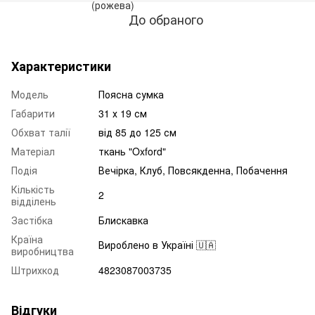
До обраного
Характеристики
Модель
Поясна сумка
Габарити
31 х 19 см
Обхват талії
від 85 до 125 см
Матеріал
ткань "Oxford"
Подія
Вечірка, Клуб, Повсякденна, Побачення
Кількість
2
відділень
Застібка
Блискавка
Країна
Вироблено в Україні 🇺🇦
виробництва
Штрихкод
4823087003735
Відгуки