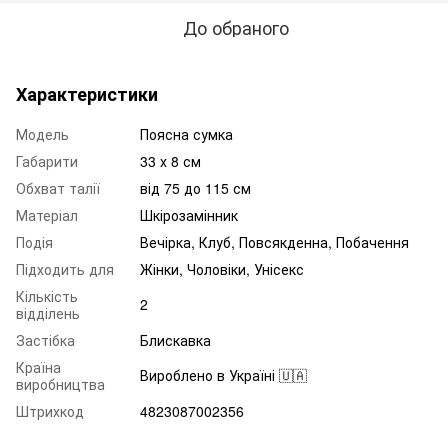
До обраного
Характеристики
Модель
Поясна сумка
Габарити
33 х 8 см
Обхват талії
від 75 до 115 см
Матеріал
Шкірозамінник
Подія
Вечірка, Клуб, Повсякденна, Побачення
Підходить для
Жінки, Чоловіки, Унісекс
Кількість
2
відділень
Застібка
Блискавка
Країна
Вироблено в Україні 🇺🇦
виробництва
Штрихкод
4823087002356